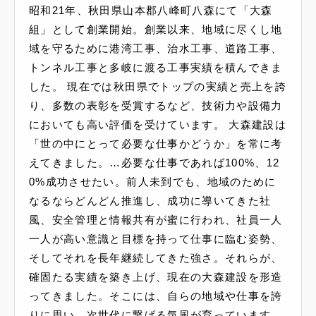
昭和21年、秋田県山本郡八峰町八森にて「大森
組」として創業開始。創業以来、地域に尽くし地
域を守るために港湾工事、治水工事、道路工事、
トンネル工事と多岐に渡る工事実績を積んできま
した。 現在では秋田県でトップの実績と売上を誇
り、多数の表彰を受賞するなど、技術力や設備力
においても高い評価を受けています。 大森建設は
「世の中にとって必要な仕事かどうか」を常に考
えてきました。…必要な仕事であれば100%、12
0%成功させたい。前人未到でも、地域のために
なるならどんどん推進し、成功に導いてきた社
風、安全管理と情報共有が蜜に行われ、社員一人
一人が高い意識と目標を持って仕事に臨む姿勢、
そしてそれを長年継続してきた強さ。それらが、
確固たる実績を築き上げ、現在の大森建設を形造
ってきました。そこには、自らの地域や仕事を誇
りに思い、次世代に繋げる気風が育っています。