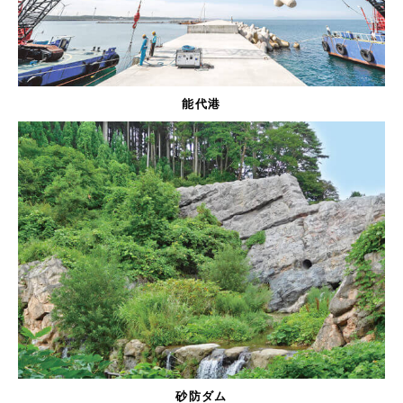
能代港
砂防ダム