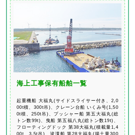
海上工事保有船舶一覧
起重機船 大福丸(サイドスライサー付き、2,0
00t積、300t吊)、クレーン台船 いくみ号(1,50
0t積、250t吊)、プッシャー船 第五大福丸(総
トン数99t)、曳船 第五福八丸(総トン数19t)、
フローティングドック 第38大福丸(積載量1,4
00t、3.5t吊)、浚渫船 第28大福丸(揚土量300