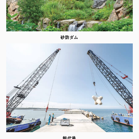
砂防ダム
能代港